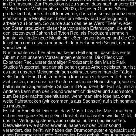
im Drumsound. Zur Produktion ist zu sagen, dass nach unserer EP
"Melodien zur Weihnachtszeit"(2002), die unser Gitarrist Sören
produziert hat, uns schnell klar wurde, dass das selbst produzieren
eine sehr gute Möglichkeit bietet um effektiv und kostengünstig
arbeiten zu können. So wurde auch das neue Werk "Tiefe" wieder
von Sören produziert, dieser hat von seinen Erfahrungen, die er in
den letzten zwei Jahren bei Tyton Rec. als Produzent sammeln
konnte, viel in die neue Musik einfließen lassen können und die CD
klingt nun noch etwas mehr nach dem Felsenreich Sound, der uns
vorschwebt.
Nun möchten wir hier aber auf keinen Fall sagen, dass das erste
Album nicht unseren Vorstellungen entspricht, Dirk Fleck von
Expander Rec., unser damaliger Produzent in den Music Park
Studios Wuppertal, hat damals schon ganze Arbeit geleistet, nur ist
es nach unserer Meinung einfach optimaler, wenn man die Fäden
selbst in der Hand hat, zum Einen kann man sich wesentlich mehr
Zeit lassen, ohne dass die Kosten stark in die Höhe steigen, wie es
halt in einem angemieteten Studio mit Produzent der Fall ist, und z
Anderen kann man den Sound wesentlich direkter und auch sofort,
zum Beispiel nachts beeinflussen, wenn man eine Idee hat, ohne
weite Fahrstrecken (wir kommen ja aus Sachsen) auf sich nehmen
zu müssen.
Es ist im Endeffekt leider so, dass Musik bzw. das Musikmachen
schon eine ganze Stange Geld kostet und da wollen wir die Mittel, d
uns zur Verfügung stehen, auch optimal nutzen und einsetzen.
Desweiteren wie schon erwähnt, haben wir den Drumsound
verändert, das heißt, wir haben den Drumcomputer eingepackt und
einen Drummer als fünfte Person ins Boot geholt. Das Album wurd