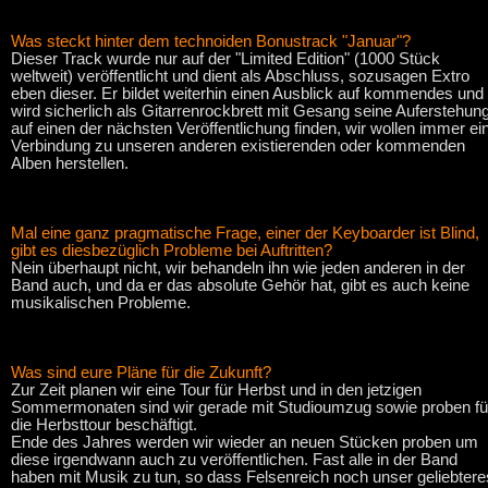
Was steckt hinter dem technoiden Bonustrack "Januar"?
Dieser Track wurde nur auf der "Limited Edition" (1000 Stück
weltweit) veröffentlicht und dient als Abschluss, sozusagen Extro
eben dieser. Er bildet weiterhin einen Ausblick auf kommendes und
wird sicherlich als Gitarrenrockbrett mit Gesang seine Auferstehun
auf einen der nächsten Veröffentlichung finden, wir wollen immer ei
Verbindung zu unseren anderen existierenden oder kommenden
Alben herstellen.
Mal eine ganz pragmatische Frage, einer der Keyboarder ist Blind,
gibt es diesbezüglich Probleme bei Auftritten?
Nein überhaupt nicht, wir behandeln ihn wie jeden anderen in der
Band auch, und da er das absolute Gehör hat, gibt es auch keine
musikalischen Probleme.
Was sind eure Pläne für die Zukunft?
Zur Zeit planen wir eine Tour für Herbst und in den jetzigen
Sommermonaten sind wir gerade mit Studioumzug sowie proben fü
die Herbsttour beschäftigt.
Ende des Jahres werden wir wieder an neuen Stücken proben um
diese irgendwann auch zu veröffentlichen. Fast alle in der Band
haben mit Musik zu tun, so dass Felsenreich noch unser geliebtere