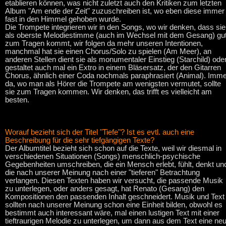
etablieren können, was nicht zuletzt auch den Kritiken zum letzten
Album "Am ende der Zeit" zuzuschreiben ist, wo eben diese immer
fast in den Himmel gehoben wurde.
Die Trompete integrieren wir in den Songs, wo wir denken, dass sie
als oberste Melodiestimme (auch im Wechsel mit dem Gesang) gu
zum Tragen kommt, wir folgen da mehr unseren Intentionen,
manchmal hat sie einen Chorus/Solo zu spielen (Am Meer), an
anderen Stellen dient sie als monumentaler Einstieg (Starchild) ode
gestaltet auch mal ein Extro in einem Bläsersatz, der den Gitarren
Chorus, ähnlich einer Coda nochmals paraphrasiert (Animal). Imm
da, wo man als Hörer die Trompete am wenigsten vermutet, sollte
sie zum Tragen kommen. Wir denken, das trifft es vielleicht am
besten.
Worauf bezieht sich der Titel "Tiefe"? Ist es evtl. auch eine
Beschreibung für die sehr tiefgängigen Texte?
Der Albumtitel bezieht sich schon auf die Texte, weil wir diesmal in
verschiedenen Situationen (Songs) menschlich-psychische
Gegebenheiten umschreiben, die ein Mensch erlebt, fühlt, denkt un
die nach unserer Meinung nach einer "tieferen" Betrachtung
verlangen. Diesen Texten haben wir versucht, die passende Musik
zu unterlegen, oder anders gesagt, hat Renato (Gesang) den
Kompositionen den passenden Inhalt geschneidert. Musik und Text
sollten nach unserer Meinung schon eine Einheit bilden, obwohl es
bestimmt auch interessant wäre, mal einen lustigen Text mit einer
tieftraurigen Melodie zu unterlegen, um dann aus dem Text eine ne