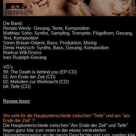
Die Band:
Renato Wesly- Gesang, Texte, Komposition
Matthias Sohn- Synths, Sampling, Trompete, Flügelhorn, Gesang,
Text, Komposition
Sören Bräuer-Gitarre, Bass, Produktion, Mixing
Denis Hartzsch- Synths, Bass, Gesang, Komposition
Markus Will-Drums
Ines Rudolph-Gesang
VÖ's
99: The Death is behind you (EP-CD)
01: Am Ende der Zeit (CD)
02: Melodien zur Weihnacht (CD)
04: Tiefe (CD)
Review lesen
Wo seht ihr die Hauptunterschiede zwischen "Tiefe" und am "am
Ende der Zeit" ?
Die Hauptunterschiede zwischen "Am Ende der Zeit" und Tiefe"
liegen ganz klar zum einen in der etwas veränderten
Herangehensweise an die ganze Geschichte und zum zweiten klar