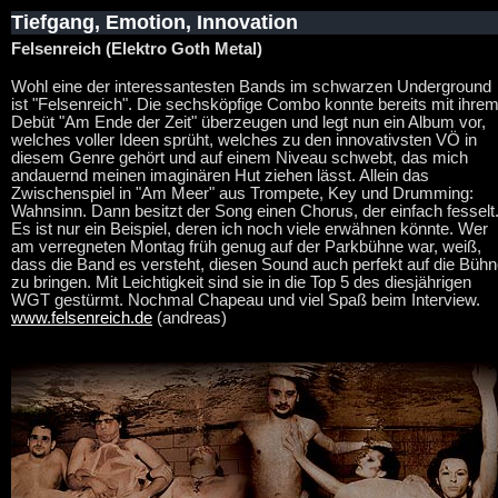
Tiefgang, Emotion, Innovation
Felsenreich (Elektro Goth Metal)
Wohl eine der interessantesten Bands im schwarzen Underground
ist "Felsenreich". Die sechsköpfige Combo konnte bereits mit ihre
Debüt "Am Ende der Zeit" überzeugen und legt nun ein Album vor,
welches voller Ideen sprüht, welches zu den innovativsten VÖ in
diesem Genre gehört und auf einem Niveau schwebt, das mich
andauernd meinen imaginären Hut ziehen lässt. Allein das
Zwischenspiel in "Am Meer" aus Trompete, Key und Drumming:
Wahnsinn. Dann besitzt der Song einen Chorus, der einfach fesselt
Es ist nur ein Beispiel, deren ich noch viele erwähnen könnte. Wer
am verregneten Montag früh genug auf der Parkbühne war, weiß,
dass die Band es versteht, diesen Sound auch perfekt auf die Büh
zu bringen. Mit Leichtigkeit sind sie in die Top 5 des diesjährigen
WGT gestürmt. Nochmal Chapeau und viel Spaß beim Interview.
www.felsenreich.de
(andreas)