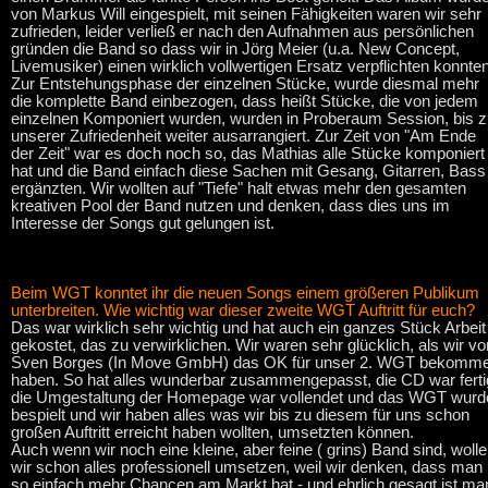
von Markus Will eingespielt, mit seinen Fähigkeiten waren wir sehr
zufrieden, leider verließ er nach den Aufnahmen aus persönlichen
gründen die Band so dass wir in Jörg Meier (u.a. New Concept,
Livemusiker) einen wirklich vollwertigen Ersatz verpflichten konnten
Zur Entstehungsphase der einzelnen Stücke, wurde diesmal mehr
die komplette Band einbezogen, dass heißt Stücke, die von jedem
einzelnen Komponiert wurden, wurden in Proberaum Session, bis 
unserer Zufriedenheit weiter ausarrangiert. Zur Zeit von "Am Ende
der Zeit" war es doch noch so, das Mathias alle Stücke komponiert
hat und die Band einfach diese Sachen mit Gesang, Gitarren, Bass
ergänzten. Wir wollten auf "Tiefe" halt etwas mehr den gesamten
kreativen Pool der Band nutzen und denken, dass dies uns im
Interesse der Songs gut gelungen ist.
Beim WGT konntet ihr die neuen Songs einem größeren Publikum
unterbreiten. Wie wichtig war dieser zweite WGT Auftritt für euch?
Das war wirklich sehr wichtig und hat auch ein ganzes Stück Arbeit
gekostet, das zu verwirklichen. Wir waren sehr glücklich, als wir vo
Sven Borges (In Move GmbH) das OK für unser 2. WGT bekomm
haben. So hat alles wunderbar zusammengepasst, die CD war ferti
die Umgestaltung der Homepage war vollendet und das WGT wurd
bespielt und wir haben alles was wir bis zu diesem für uns schon
großen Auftritt erreicht haben wollten, umsetzten können.
Auch wenn wir noch eine kleine, aber feine ( grins) Band sind, woll
wir schon alles professionell umsetzen, weil wir denken, dass man
so einfach mehr Chancen am Markt hat - und ehrlich gesagt ist ma