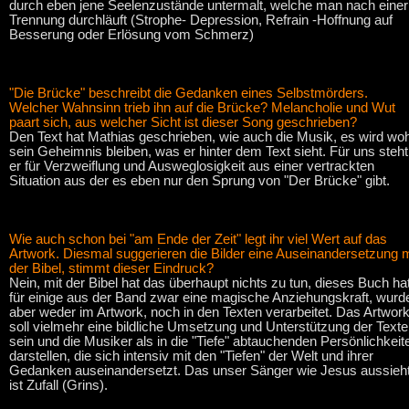
durch eben jene Seelenzustände untermalt, welche man nach einer
Trennung durchläuft (Strophe- Depression, Refrain -Hoffnung auf
Besserung oder Erlösung vom Schmerz)
"Die Brücke" beschreibt die Gedanken eines Selbstmörders.
Welcher Wahnsinn trieb ihn auf die Brücke? Melancholie und Wut
paart sich, aus welcher Sicht ist dieser Song geschrieben?
Den Text hat Mathias geschrieben, wie auch die Musik, es wird woh
sein Geheimnis bleiben, was er hinter dem Text sieht. Für uns steht
er für Verzweiflung und Ausweglosigkeit aus einer vertrackten
Situation aus der es eben nur den Sprung von "Der Brücke" gibt.
Wie auch schon bei "am Ende der Zeit" legt ihr viel Wert auf das
Artwork. Diesmal suggerieren die Bilder eine Auseinandersetzung m
der Bibel, stimmt dieser Eindruck?
Nein, mit der Bibel hat das überhaupt nichts zu tun, dieses Buch ha
für einige aus der Band zwar eine magische Anziehungskraft, wurd
aber weder im Artwork, noch in den Texten verarbeitet. Das Artwor
soll vielmehr eine bildliche Umsetzung und Unterstützung der Texte
sein und die Musiker als in die "Tiefe" abtauchenden Persönlichkeit
darstellen, die sich intensiv mit den "Tiefen" der Welt und ihrer
Gedanken auseinandersetzt. Das unser Sänger wie Jesus aussieht
ist Zufall (Grins).