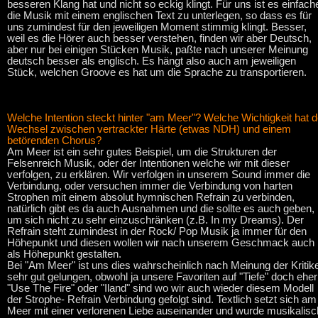
besseren Klang hat und nicht so eckig klingt. Für uns ist es einfache
die Musik mit einem englischen Text zu unterlegen, so dass es für
uns zumindest für den jeweiligen Moment stimmig klingt. Besser,
weil es die Hörer auch besser verstehen, finden wir aber Deutsch,
aber nur bei einigen Stücken Musik, paßte nach unserer Meinung
deutsch besser als englisch. Es hängt also auch am jeweiligen
Stück, welchen Groove es hat um die Sprache zu transportieren.
Welche Intention steckt hinter "am Meer"? Welche Wichtigkeit hat d
Wechsel zwischen vertrackter Härte (etwas NDH) und einem
betörenden Chorus?
Am Meer ist ein sehr gutes Beispiel, um die Strukturen der
Felsenreich Musik, oder der Intentionen welche wir mit dieser
verfolgen, zu erklären. Wir verfolgen in unserem Sound immer die
Verbindung, oder versuchen immer die Verbindung von harten
Strophen mit einem absolut hymnischen Refrain zu verbinden,
natürlich gibt es da auch Ausnahmen und die sollte es auch geben,
um sich nicht zu sehr einzuschränken (z.B. In my Dreams). Der
Refrain steht zumindest in der Rock/ Pop Musik ja immer für den
Höhepunkt und diesen wollen wir nach unserem Geschmack auch
als Höhepunkt gestalten.
Bei "Am Meer" ist uns dies wahrscheinlich nach Meinung der Kritik
sehr gut gelungen, obwohl ja unsere Favoriten auf "Tiefe" doch eher
"Use The Fire" oder "Iland" sind wo wir auch wieder diesem Modell
der Strophe- Refrain Verbindung gefolgt sind. Textlich setzt sich am
Meer mit einer verlorenen Liebe auseinander und wurde musikalisc