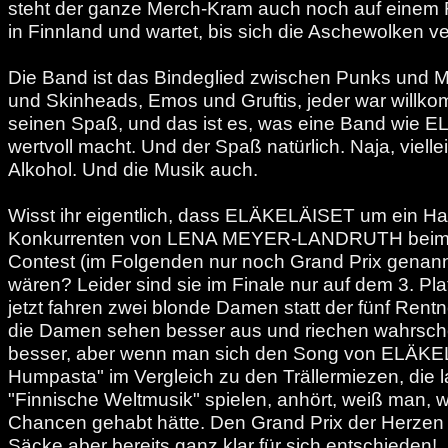
steht der ganze Merch-Kram auch noch auf einem 
in Finnland und wartet, bis sich die Aschewolken 
Die Band ist das Bindeglied zwischen Punks und M
und Skinheads, Emos und Gruftis, jeder war willk
seinen Spaß, und das ist es, was eine Band wie
wertvoll macht. Und der Spaß natürlich. Naja, viell
Alkohol. Und die Musik auch.
Wisst ihr eigentlich, dass ELÄKELÄISET um ein Haa
Konkurrenten von LENA MEYER-LANDRUTH beim 
Contest (im Folgenden nur noch Grand Prix genan
wären? Leider sind sie im Finale nur auf dem 3. Pl
jetzt fahren zwei blonde Damen statt der fünf Rent
die Damen sehen besser aus und riechen wahrsche
besser, aber wenn man sich den Song von ELÄKE
Humpasta" im Vergleich zu den Trällermiezen, die 
"Finnische Weltmusik" spielen, anhört, weiß man, w
Chancen gehabt hätte. Den Grand Prix der Herzen 
Säcke aber bereits ganz klar für sich entschieden!