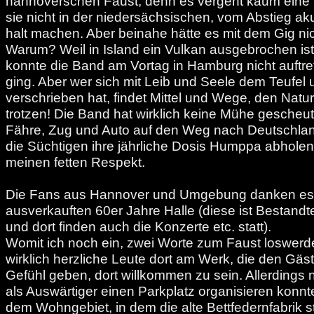
hannoverschen Faust, denn es vergeht kaum eine 
sie nicht in der niedersächsischen, vom Abstieg ak
halt machen. Aber beinahe hätte es mit dem Gig nic
Warum? Weil in Island ein Vulkan ausgebrochen i
konnte die Band am Vortag in Hamburg nicht auftret
ging. Aber wer sich mit Leib und Seele dem Teuf
verschrieben hat, findet Mittel und Wege, den Natu
trotzen! Die Band hat wirklich keine Mühe gescheut
Fähre, Zug und Auto auf den Weg nach Deutschla
die Süchtigen ihre jährliche Dosis Humppa abhole
meinen fetten Respekt.
Die Fans aus Hannover und Umgebung danken es i
ausverkauften 60er Jahre Halle (diese ist Bestandte
und dort finden auch die Konzerte etc. statt).
Womit ich noch ein, zwei Worte zum Faust loswerd
wirklich herzliche Leute dort am Werk, die den Gäs
Gefühl geben, dort willkommen zu sein. Allerdings
als Auswärtiger einen Parkplatz organisieren konnte.
dem Wohngebiet, in dem die alte Bettfedernfabrik st