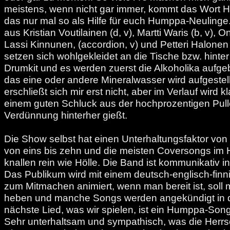
meistens, wenn nicht gar immer, kommt das Wort H
das nur mal so als Hilfe für euch Humppa-Neulinge
aus Kristian Voutilainen (d, v), Martti Waris (b, v), On
Lassi Kinnunen, (accordion, v) und Petteri Halonen 
setzen sich wohlgekleidet an die Tische bzw. hinte
Drumkit und es werden zuerst die Alkoholika aufge
das eine oder andere Mineralwasser wird aufgeste
erschließt sich mir erst nicht, aber im Verlauf wird 
einem guten Schluck aus der hochprozentigen Pul
Verdünnung hinterher gießt.
Die Show selbst hat einen Unterhaltungsfaktor von 
von eins bis zehn und die meisten Coversongs im 
knallen rein wie Hölle. Die Band ist kommunikativ i
Das Publikum wird mit einem deutsch-englisch-fin
zum Mitmachen animiert, wenn man bereit ist, soll
heben und manche Songs werden angekündigt in d
nächste Lied, was wir spielen, ist ein Humppa-Song
Sehr unterhaltsam und sympathisch, was die Herrsc