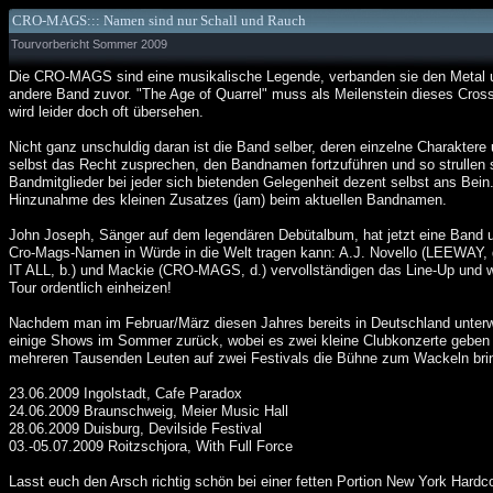
CRO-MAGS::: Namen sind nur Schall und Rauch
Tourvorbericht Sommer 2009
Die CRO-MAGS sind eine musikalische Legende, verbanden sie den Metal u
andere Band zuvor. "The Age of Quarrel" muss als Meilenstein dieses Cro
wird leider doch oft übersehen.
Nicht ganz unschuldig daran ist die Band selber, deren einzelne Charaktere
selbst das Recht zusprechen, den Bandnamen fortzuführen und so strullen 
Bandmitglieder bei jeder sich bietenden Gelegenheit dezent selbst ans Bein.
Hinzunahme des kleinen Zusatzes (jam) beim aktuellen Bandnamen.
John Joseph, Sänger auf dem legendären Debütalbum, hat jetzt eine Band u
Cro-Mags-Namen in Würde in die Welt tragen kann: A.J. Novello (LEEWAY, g
IT ALL, b.) und Mackie (CRO-MAGS, d.) vervollständigen das Line-Up und
Tour ordentlich einheizen!
Nachdem man im Februar/März diesen Jahres bereits in Deutschland unter
einige Shows im Sommer zurück, wobei es zwei kleine Clubkonzerte geben 
mehreren Tausenden Leuten auf zwei Festivals die Bühne zum Wackeln brin
23.06.2009 Ingolstadt, Cafe Paradox
24.06.2009 Braunschweig, Meier Music Hall
28.06.2009 Duisburg, Devilside Festival
03.-05.07.2009 Roitzschjora, With Full Force
Lasst euch den Arsch richtig schön bei einer fetten Portion New York Hardco