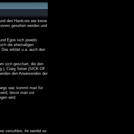
nd den Hardcore wie keine
ssovers gesehen werden und
 und Egos sich jeweils
sich die ehemaligen
 Das erklärt u.a. auch den
m sich geschart, die den
.), Craig Setari (SICK OF
 werden den Anwesenden der
wegs war, kommt man für
wird, bevor man vor
gen wird.
re versohlen, ihr werdet es