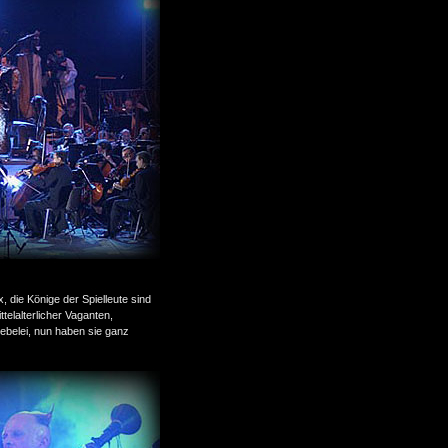
 die Könige der Spielleute sind
telalterlicher Vaganten,
iebelei, nun haben sie ganz