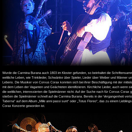
Wurde die Carmina Burana auch 1803 im Kloster gefunden, so beinhaltet die Schriftensam
weltliche Leben, wie Trinklieder, Schwänke über Spieler, Lieder über Weiber und Männer un
Lebens. Die Musiker von Corvus Corax konnten sich bei ihrer Beschäftigung mit der mittel
mit dem Leben der Vaganten und Geächteten identifizieren. Kirchliche Lieder, auch wenn sie
die weltlichen, interessierten die Spielmänner nicht. Auf der Suche nach für Corvus Corax g
stießen die Spielmänner schnell auf die Carmina Burana. Bereits in der Vergangenheit verto
Taberna“ auf dem Album „Mille anni passi sunt“ oder „Totus Floreo“, das zu einem Lieblin
Corax Konzerte geworden ist.