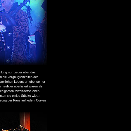
mlung nur Lieder über das
d die Vergnüglichkeiten des
alterlichen Lebensart ebenso nur
 häufiger überliefert waren als
eeigneten Mittelalterstücken
nten sie einige Stücke wie „In
gssong der Fans auf jedem Corvus