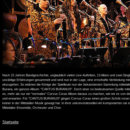
Nach 15 Jahren Bandgeschichte, unglaublich vielen Live-Auftritten, 13 Alben und zwei Si
unzählige Erfahrungen gesammelt und sind nun in der Lage, eine ernsthafte Verbindung mi
einzugehen. So widmen die Könige der Spielleute nun der bekanntesten Sammlung mittelalte
Burana, ein ganzes Album: "CANTUS BURANUS". Doch einer so bedeutsamen Quelle mittela
es, mehr als nur ein "normales" Corvus Corax Album daraus zu machen, wie wir es von de
und erwarten. Für "CANTUS BURANUS" gingen Corvus Corax einen großen Schritt voran 
keiner in der Mittelalter-Musik gewagt hat. In ihrer unkonventionellen Art komponierten sie el
Mittelalter-Ensemble, Orchester und Chor.
Startseite