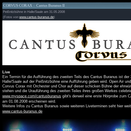
CORVUS CORAX :: Cantus Buranus II
Peißnitzbühne in Halle/Saale am 31.05.2008
(Fotos von
www.cantus-buranus.de
)
Live
Ein Termin für die Aufführung des zweiten Teils des Cantus Buranus ist der
Halle/Saale auf der Peißnitzbühne eine Aufführung geben wird. Open Air un
Corvus Corax mit Orchester und Chor auf dieser schicken Bühne der ehrwür
stehen und die Urauführung des zweiten Teiles ihres großen Werkes celebri
www.myspace.com/cantusburanus
gibt's derweil eine erste Hörprobe zu
am 01.08.2008 erscheinen wird.
Weitere Infos zu Cantus Buranus sowie weiteren Liveterminen seht hier weit
www.cantus-buranus.de