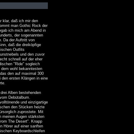
 klar, daß ich mir den
bekommt man Gothic Rock der
begab ich mich am Abend in
underts, der sogenannten
 Da der Auftritt von
nn, daß die dreiköpfige
ischen Outfits
 Kunstnebels und den zuvor
cht schnell auf der eher
dischen "Ride" sogleich
mit dem wohl bekanntesten
 das den auf maximal 300
 den ersten Klängen in eine
te.
 drei Alben bestehenden
" vom Debütalbum.
olltönende und einzigartige
ischen den Stücken heizte
rsorglich zuprostete. Mit
in meinen Augen stärksten
 From The Desert". Knapp
n Hörer auf einer sanften
ischen Keyboardschleifen