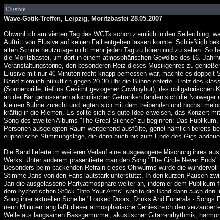
Elusive
Wave-Gotik-Treffen, Leipzig, Moritzbastei 28.05.2007
Obwohl ich am vierten Tag des WGTs schon ziemlich in den Seilen hing, war
Auftritt von Elusive auf keinen Fall entgehen lassen konnte. Schließlich 
alten Schule heutzutage nicht mehr jeden Tag zu hören und zu sehen. So 
die Moritzbastei, um dort in einem atmosphärischen Gewölbe des 16. Jahrh
Veranstaltungstonne, den besonderen Reiz dieses Musikgenres zu genießen.
Elusive mit nur 40 Minuten recht knapp bemessen war, machte es doppelt Si
Band ziemlich pünktlich gegen 20.30 Uhr die Bühne enterte. Trotz des klass
(Sonnenbrille, tief ins Gesicht gezogener Cowboyhut), des obligatorischen
an der Bar genossenen alkoholischen Getränken fanden sich die Norweger re
kleinen Bühne zurecht und legten sich mit dem treibenden und höchst melo
kräftig in die Riemen. Es sollte sich als gute Idee erweisen, das Konzert 
Song des zweiten Albums "The Great Silence" zu beginnen: Das Publikum,
Personen ausgelegten Raum weitgehend ausfüllte, geriet nämlich bereits bei
euphorische Stimmungslage, die dann auch bis zum Ende des Gigs andauer
Die Band lieferte im weiteren Verlauf eine ausgewogene Mischung ihres aus
Werks. Unter anderem präsentierte man den Song "The Circle Never Ends
Besonders beim packenden Refrain dieses Ohrwurms wurde die wundervoll v
Stimme Jans von den Fans lautstark unterstützt. In den kurzen Pausen zw
Jan die ausgelassene Partyatmosphäre weiter an, indem er dem Publikum fü
dem hypnotischen Stück "Into Your Arms" spielte die Band dann auch den 
Song ihrer aktuellen Scheibe "Looked Doors, Drinks And Funerals - Songs
neun Minuten lang läßt dieser atmosphärische Geniestreich den verzauberte
Welle aus langsamen Bassgemurmel, akustischer Gitarrenrhythmik, harmon