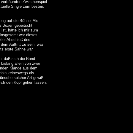
verträumten Zwischenspiel
tuelle Single zum besten,
Song auf die Bühne. Als
ie Boxen gepeitscht.
ist, hätte ich mir zum
 Insgesamt war dieses
oller Abschluß des
dem Auftritt zu sein, was
ts erste Sahne war.
en, daß sich die Band
bislang allein von zwei
erenden Klänge aus dem
nhin keineswegs als
wünsche solcher Art gewiß
urch den Kopf gehen lassen.