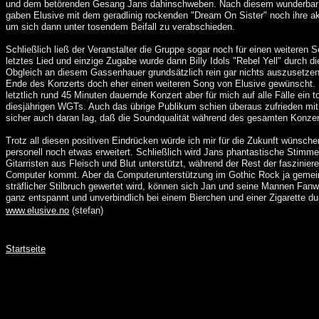
und dem betörenden Gesang Jans dahinschweben. Nach diesem wunderbar 
gaben Elusive mit dem geradlinig rockenden "Dream On Sister" noch ihre ak
um sich dann unter tosendem Beifall zu verabschieden.
Schließlich ließ der Veranstalter die Gruppe sogar noch für einen weiteren 
letztes Lied und einzige Zugabe wurde dann Billy Idols "Rebel Yell" durch d
Obgleich an diesem Gassenhauer grundsätzlich rein gar nichts auszusetzen 
Ende des Konzerts doch eher einen weiteren Song von Elusive gewünscht.
letztlich rund 45 Minuten dauernde Konzert aber für mich auf alle Fälle ein t
diesjährigen WGTs. Auch das übrige Publikum schien überaus zufrieden mit 
sicher auch daran lag, daß die Soundqualität während des gesamten Konzer
Trotz all diesen positiven Eindrücken würde ich mir für die Zukunft wünsch
personell noch etwas erweitert. Schließlich wird Jans phantastische Stimme 
Gitarristen aus Fleisch und Blut unterstützt, während der Rest der faszini
Computer kommt. Aber da Computerunterstützung im Gothic Rock ja gemei
sträflicher Stilbruch gewertet wird, können sich Jan und seine Mannen Fan
ganz entspannt und unverbindlich bei einem Bierchen und einer Zigarette d
www.elusive.no
(stefan)
Startseite