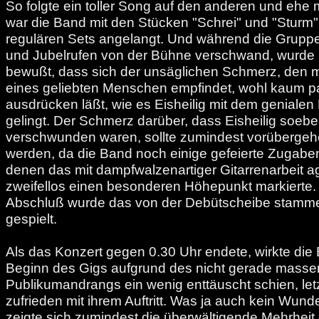
So folgte ein toller Song auf den anderen und ehe 
war die Band mit den Stücken "Schrei" und "Sturm
regulären Sets angelangt. Und während die Gruppe
und Jubelrufen von der Bühne verschwand, wurde 
bewußt, dass sich der unsäglichen Schmerz, den 
eines geliebten Menschen empfindet, wohl kaum 
ausdrücken läßt, wie es Eisheilig mit dem genialen 
gelingt. Der Schmerz darüber, dass Eisheilig soeb
verschwunden waren, sollte zumindest vorübergehe
werden, da die Band noch einige gefeierte Zugaben 
denen das mit dampfwalzenartiger Gitarrenarbeit ag
zweifellos einen besonderen Höhepunkt markierte.
Abschluß wurde das von der Debütscheibe stamme
gespielt.
Als das Konzert gegen 0.30 Uhr endete, wirkte die 
Beginn des Gigs aufgrund des nicht gerade masse
Publikumandrangs ein wenig enttäuscht schien, letz
zufrieden mit ihrem Auftritt. Was ja auch kein Wunder
zeigte sich zumindest die überwältigende Mehrhei