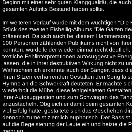
Beginn mit einer sehr guten Klangqualität, die auc
gesamten Auftritts Bestand haben sollte.
Im weiteren Verlauf wurde mit dem wuchtigen "Die K
Stück des zweiten Eisheilig-Albums "Die Gärten de
präsentiert. Da sich auch bei diesem Hammersong 
100 Personen zählenden Publikums nicht von ihre
konnten, wurde leider wieder einmal recht deutlich,
textliche Fehlinterpretationen autosuggestive Energ
lassen, die in ihrer destruktiven Wirkung nicht zu u
Wahrscheinlich erkannte auch der Sänger, dass die
ihren Sitzen verharrenden Gestalten den Song fäls
Hymne an die Schwerkraft deuteten. Er machte sic
wiederholt die Mühe, diese fehlgeleiteten Gestalte
ihrer Autosuggestion und zum Schwingen des Tan
anzustacheln. Obgleich er damit beim gesamten Kon
viel Erfolg hatte, gestaltete sich das Geschehen di
dennoch zumeist ziemlich euphorisch. Der Bassist
auf die Begeisterung der Leute ein und heizte die 
mehr an.