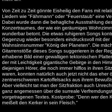
Von Zeit zu Zeit gönnte Eisheilig den Fans mit rela
Liedern wie "Fährmann" oder "Feuerstaub" eine V
Dabei wurde dann die behagliche Ausstrahlung des
Konzertraumes, der wie ein geräumiges Wohnzimme
wunderbar betont. Die etwas ruhigeren Songs kontr
Gegenzug wieder besonders eindrucksvoll mit der
Wahnsinnsnummer "König der Planeten". Die mäch
Gitarrenstöße dieses Songs suggerieren in der Re
erhabene Bild einer gewaltigen tektonischen Platt
der mit Leichtigkeit gigantische Gebirge in den H
diejenigen Hörer, die noch immer hilflos in ihren S
waren, konnten natürlich auch jetzt nicht das eher 
zentnerschweren Kartoffelsacks aus ihrem Bewußts
Aber vielleicht tat man der Sitzfraktion auch Unrech
ganz angemessen über die surreale Verfremdungs
vorgetragenen Textes. Kostprobe: "Denn wer den Kö
meißelt den Kerker in sein Fleisch."