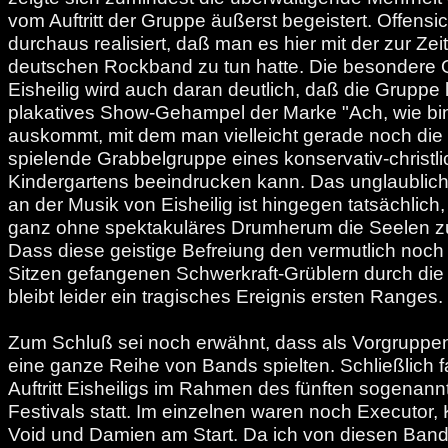
vom Auftritt der Gruppe äußerst begeistert. Offensi
durchaus realisiert, daß man es hier mit der zur Zei
deutschen Rockband zu tun hatte. Die besondere Q
Eisheilig wird auch daran deutlich, daß die Gruppe
plakatives Show-Gehampel der Marke "Ach, wie bin
auskommt, mit dem man vielleicht gerade noch die 
spielende Grabbelgruppe eines konservativ-christl
Kindergartens beeindrucken kann. Das unglaublic
an der Musik von Eisheilig ist hingegen tatsächlich,
ganz ohne spektakuläres Drumherum die Seelen z
Dass diese geistige Befreiung den vermutlich noch 
Sitzen gefangenen Schwerkraft-Grüblern durch die
bleibt leider ein tragisches Ereignis ersten Ranges.
Zum Schluß sei noch erwähnt, dass als Vorgruppen
eine ganze Reihe von Bands spielten. Schließlich f
Auftritt Eisheiligs im Rahmen des fünften sogenann
Festivals statt. Im einzelnen waren noch Executor,
Void und Damien am Start. Da ich von diesen Bands