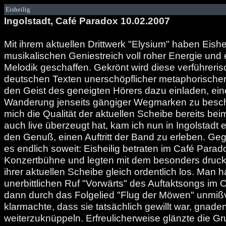
Eisheilig
Ingolstadt, Café Paradox 10.02.2007
Mit ihrem aktuellen Drittwerk "Elysium" haben Eishe
musikalischen Geniestreich voll roher Energie und 
Melodik geschaffen. Gekrönt wird diese verführeri
deutschen Texten unerschöpflicher metaphorischer S
den Geist des geneigten Hörers dazu einladen, ein
Wanderung jenseits gängiger Wegmarken zu besc
mich die Qualität der aktuellen Scheibe bereits be
auch live überzeugt hat, kam ich nun in Ingolstadt e
den Genuß, einen Auftritt der Band zu erleben. Ge
es endlich soweit: Eisheilig betraten im Café Parad
Konzertbühne und legten mit dem besonders druckv
ihrer aktuellen Scheibe gleich ordentlich los. Man 
unerbittlichen Ruf "Vorwärts" des Auftaktsongs im O
dann durch das Folgelied "Flug der Möwen" unmißv
klarmachte, dass sie tatsächlich gewillt war, gnade
weiterzuknüppeln. Erfreulicherweise glänzte die Gr