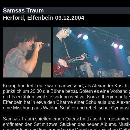
Samsas Traum
Herford, Elfenbein 03.12.2004
Knapp hundert Leute waren anwesend, als Alexander Kascht
pünktlich um 20.30 die Bühne betrat. Sofern es eine Vorband 
nichts erzählen, weil sie sodenn weit vor Konzertbeginn aufget
Elfenbein hat in etwa den Charme einer Schulaula und Alex
eine Mischung aus Waldorf Schüler und rebellischer Gymnasi
Samsas Traum spielten einen Querschnitt aus ihrer gesamte
eröffneten den Set mit zwei Stücken des neuen Albums. Musik
einzuordnen und liegt irgendwo im Dunstkreis zwischen Gothi