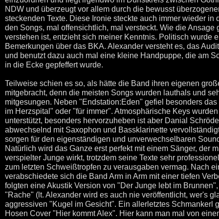
NDW und überzeugt vor allem durch die bewusst überzogenen, t
steckenden Texte. Diese Ironie steckte auch immer wieder i
den Songs, mal offensichtlich, mal versteckt. Wie die Ansag
verstehen ist, entzieht sich meiner Kenntnis. Politisch wurde e
Bemerkungen über das BKA. Alexander versteht es, das Audi
und benutzt dazu auch mal eine kleine Handpuppe, die am Sc
in die Ecke gepfeffert wurde.
Teilweise schien es so, als hätte die Band ihren eigenen gro
mitgebracht, denn die meisten Songs wurden lauthals und sehr
mitgesungen. Neben "Endstation:Eden" gefiel besonders das 
im Herzspital" oder "für immer". Atmosphärische Keys wurden 
unterstützt, besonders hervorzuheben ist aber Danial Schröd
abwechselnd mit Saxophon und Bassklarinette vervollständigt
sorgen für den eigenständigen und unverwechselbaren Sou
Natürlich wird das Ganze erst perfekt mit einem Sänger, der 
verspielter Junge wirkt, trotzdem seine Texte sehr professionell
zum letzten Schweißtropfen zu verausgaben vermag. Nach ei
verabschiedete sich die Band Arm in Arm mit einer tiefen Ve
folgten eine Akustik Version von "Der Junge lebt im Brunnen",
"Rache" (lt. Alexander wird es auch nie veröffentlicht, wer's g
aggressiven "Kugel im Gesicht". Ein allerletztes Schmankerl
Hosen Cover "Hier kommt Alex". Hier kann man mal von eine