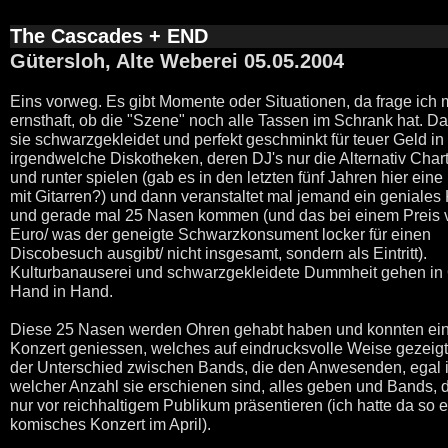
The Cascades + END
Gütersloh, Alte Weberei 05.05.2004
Eins vorweg. Es gibt Momente oder Situationen, da frage ich 
ernsthaft, ob die "Szene" noch alle Tassen im Schrank hat. Da
sie schwarzgekleidet und perfekt geschminkt für teuer Geld in
irgendwelche Diskotheken, deren DJ's nur die Alternativ Chart
und runter spielen (gab es in den letzten fünf Jahren hier ein
mit Gitarren?) und dann veranstaltet mal jemand ein geniales
und gerade mal 25 Nasen kommen (und das bei einem Preis 
Euro/ was der geneigte Schwarzkonsument locker für einen
Discobesuch ausgibt/ nicht insgesamt, sondern als Eintritt).
Kulturbanauserei und schwarzgekleidete Dummheit gehen i
Hand in Hand.
Diese 25 Nasen werden Ohren gehabt haben und konnten ei
Konzert geniessen, welches auf eindrucksvolle Weise gezeigt
der Unterschied zwischen Bands, die den Anwesenden, egal 
welcher Anzahl sie erschienen sind, alles geben und Bands, d
nur vor reichhaltigem Publikum präsentieren (ich hatte da so e
komisches Konzert im April).