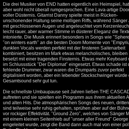
Die drei Musiker von END hatten eigentlich ein Heimspiel, hat
aber wohl nicht überall rumgesprochen. Eine Lava-artige Do
voller Düsternis. Gitarrist Danny spielte meist in Rücken-
unschonender Haltung seine molligen Riffs, während Sänger
mit geschlossenen Augen und angeleuchtet vom Kerzenleucht
leicht rauer, aber warmer Stimme in düsterer Eleganz die Text
intonierte. Die Musik erinnert besonders in Songs wie "Spher
"on winters earth" an die besten Doom Momente von "Empyri
dunklen Vocals werden perfekt mit der finsteren Saitenarbeit
kombiniert, besitzen im Mark etwas melancholisches, bleiben
besetzt mit einer tragenden Finsternis. Etwas mehr Keyboard
im Schlussstück "Der Diplomat" eingesetzt. Etwas schade ist 
fehlende Drummer, zwar waren die Drumparts zuvor perfekt
digitalisiert worden, aber ein lebender Stockschwinger würde
Gesamtsound sehr gut tun.
Die schnellste Umbaupause seit Jahren ließen THE CASC
auftreten und sie spielten ein Programm aus ihrem aktuellen 
und alten Hits. Die atmosphärischen Songs des neuen, dritte
sind teilweise sehr ruhig gehalten, sprühen aber auf der Bühn
vor rockiger Effektivität. "Ground Zero", welches von Sänger 
mit einem kleinen Seitenhieb auf "unser aller Freund" Georg
eingeleitet wurde, zeigt die Band dann auch mal von einer pol