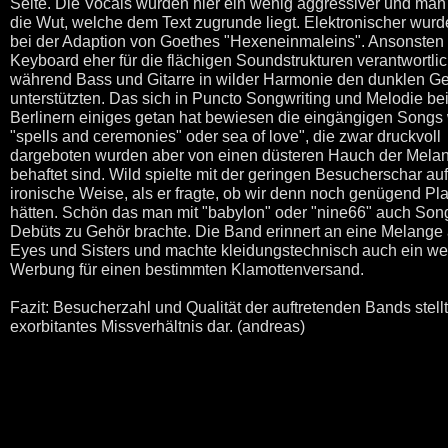
Seite. Die Vocals wurden hier ein wenig aggressiver und man
die Wut, welche dem Text zugrunde liegt. Elektronischer wur
bei der Adaption von Goethes "Hexeneinmaleins". Ansonsten
Keyboard eher für die flächigen Soundstrukturen verantwortlic
während Bass und Gitarre in wilder Harmonie den dunklen G
unterstützten. Das sich in Puncto Songwriting und Melodie be
Berlinern einiges getan hat bewiesen die eingängigen Songs
"spells and ceremonies" oder sea of love", die zwar druckvoll
dargeboten wurden aber von einen düsteren Hauch der Melan
behaftet sind. Wild spielte mit der geringen Besucherschar auf
ironische Weise, als er fragte, ob wir denn noch genügend Pla
hätten. Schön das man mit "babylon" oder "nine66" auch Son
Debüts zu Gehör brachte. Die Band erinnert an eine Melange
Eyes und Sisters und machte kleidungstechnisch auch ein we
Werbung für einen bestimmten Klamottenversand.
Fazit: Besucherzahl und Qualität der auftretenden Bands stellt
exorbitantes Missverhältnis dar. (andreas)