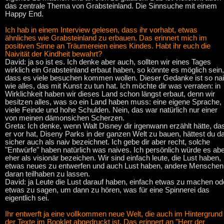
das zentrale Thema von Grabsteinland. Die Sinnsuche mit einem
Happy End.
Ich hab in einem Interview gelesen, dass ihr vorhabt, etwas
ähnliches wie Grabsteinland zu erbauen. Das erinnert mich im
positiven Sinne an Träumereien eines Kindes. Habt ihr euch die
Naivität der Kindheit bewahrt?
David: ja so ist es. Ich denke aber auch, sollten wir eines Tages
wirklich ein Grabsteinland erbaut haben, so könnte es möglich sein,
dass es viele besuchen kommen wollen. Dieser Gedanke ist so na
wie alles, das mit Kunst zu tun hat. Ich möchte dir was verraten: in
Wirklichkeit haben wir dieses Land schon längst erbaut, denn wir
besitzen alles, was so ein Land haben muss: eine eigene Sprache,
viele Feinde und hohe Schulden. Nein, das war natürlich nur einer
von meinen dämonsichen Scherzen.
Greta: Ich denke, wenn Walt Disney dir irgenwann erzählt hätte, da
er vor hat, Diseny Parks in der ganzen Welt zu bauen, hättest du d
sicher auch als naiv bezeichnet. Ich gebe dir aber recht, solche
"Entwürfe" haben natürlich was naives. Ich persönlich würde es ab
eher als visionär bezeichen. Wir sind einfach leute, die Lust haben,
etwas neues zu entwerfen und auch Lust haben, andere Menschen
daran teilhaben zu lassen.
David: ja Leute die Lust darauf haben, einfach etwas zu machen od
etwas zu sagen, um dann zu hören, was für eine Spinnerei das
eigentlich sei.
Ihr entwerft ja eine vollkommen neue Welt, die auch im Hintergrund
der Texte im Booklet abgedruckt ist. Das erinnert an "Herr der