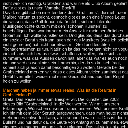
nicht wirklich wichtig. Grabsteinland war nie als Club Album geplant
Dafür gibt es ja unser "Vampire Book"!!
David: es gibt schon eine Tendenz des "Gruftitums", die mehr dem
Mallorcinertum zuspricht, dennoch gibt es auch eine Menge Leute
die wissen, dass Gothik auch dafür steht, sich mit Literatur,
Musikgeschichte kurzum mit den "schönen Künsten" zu
beschäftigen. Das war immer mein Ansatz für mein persönliches
Gotentum: Ich wollte Künstler sein. Und glaubte, dass das durchau
ein sozialer Beruf sein kann, auch der des Musikers (was ich beilei
nicht gerne bin) hat nicht nur etwas mit Geld und feuchten
Teenagerträumen zu tun. Natürlich ist das momentan nicht en vogu
einfach aus sich heraus etwas schaffen zu wollen, ohne sich zu
kümmern, was das Aussen davon hält, aber das war es auch noch
nie und wird es wohl nie sein. Immerhin, der da so kritisch fragt,
scheint sich ja auch damit beschäftigen zu wollen. Gerade bei der
Grabsteinland merken wir, dass dieses Album vielen zumindest da
Gefühl vermittelt, wieder mal einen Gedichtsband aus dem Regal
holen zu wollen.
Märchen haben ja immer etwas reales. Was ist die Realität in
Grabsteinland?
Greta: Das Reale sind zum Beispiel wir. Die Künstler, die 2003
dieses Bild "Grabsteinland" in die Welt werfen. Wir mit unseren
Erfahrungen, Wünschen unserer Trauer, unserer Wut, unserer Kraft
Ich bin mit dem 68er Spruch aufgewachsen, dass man heute nicht
mehr neues entwerfen kann, alles schon da war etc.. Das ist doch
Bullshit und nur dafür da, die Leute von Anfang an zu hemmen, etw
eigenes zu machen und an sich zu glauben. Das ist vielleicht auch