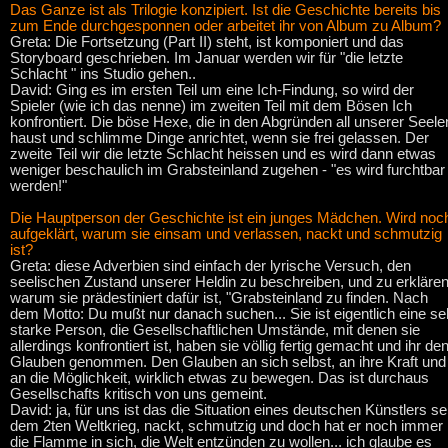
Das Ganze ist als Trilogie konzipiert. Ist die Geschichte bereits bis
zum Ende durchgesponnen oder arbeitet ihr von Album zu Album?
Greta: Die Fortsetzung (Part II) steht, ist komponiert und das
Storyboard geschrieben. Im Januar werden wir für "die letzte
Schlacht " ins Studio gehen..
David: Ging es im ersten Teil um eine Ich-Findung, so wird der
Spieler (wie ich das nenne) im zweiten Teil mit dem Bösen Ich
konfrontiert. Die böse Hexe, die in den Abgründen all unserer Seele
haust und schlimme Dinge anrichtet, wenn sie frei gelassen. Der
zweite Teil wir die letzte Schlacht heissen und es wird dann etwas
weniger beschaulich im Grabsteinland zugehen - "es wird furchtbar
werden!"
Die Hauptperson der Geschichte ist ein junges Mädchen. Wird noc
aufgeklärt, warum sie einsam und verlassen, nackt und schmutzig
ist?
Greta: diese Adverbien sind einfach der lyrische Versuch, den
seelischen Zustand unserer Heldin zu beschreiben, und zu erklären
warum sie prädestiniert dafür ist, "Grabsteinland zu finden. Nach
dem Motto: Du mußt nur danach suchen... Sie ist eigentlich eine se
starke Person, die Gesellschaftlichen Umstände, mit denen sie
allerdings konfrontiert ist, haben sie völlig fertig gemacht und ihr de
Glauben genommen. Den Glauben an sich selbst, an ihre Kraft und
an die Möglichkeit, wirklich etwas zu bewegen. Das ist durchaus
Gesellschafts kritisch von uns gemeint.
David: ja, für uns ist das die Situation eines deutschen Künstlers sei
dem 2ten Weltkrieg, nackt, schmutzig und doch hat er noch immer
die Flamme in sich, die Welt entzünden zu wollen... ich glaube es