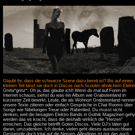
Glaubt ihr, dass die schwarze Szene dazu bereit ist? Bis auf einen
kleinen Teil tanzt sie doch in Discos nach Scooter-ähnlichem Elektr
Greta*grinz*: Oh ja, das glaube ich!! Wenn du mal auf Foren im
Internet schaust, siehst du was ein Album wie Grabsteinland in
kürzester Zeit bewirkt. Leute, die als Wohnort Grabsteinland nenne
unsere Texte zitieren oder einfach Gespräche in Chat Rooms über
Songs wie Nibelungen Treue oder Rabenlied. Du musst nicht
denken, weil die besagten Elektro Bands in Gothik Magazinen gehy
werden das es kracht, dass die deshalb wirklich die "Herzen"
erreichen. Das gleiche betrifft Goten Discos. Viele DJ's täten gut
daran, umzudenken. Ich denke, vielen geht dieses austauschbare
Gestampfe doch total auf die Nerven. Allerdings ist mir das auch