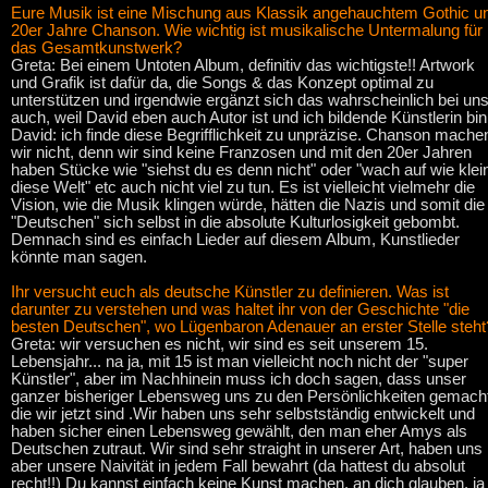
Eure Musik ist eine Mischung aus Klassik angehauchtem Gothic u
20er Jahre Chanson. Wie wichtig ist musikalische Untermalung für
das Gesamtkunstwerk?
Greta: Bei einem Untoten Album, definitiv das wichtigste!! Artwork
und Grafik ist dafür da, die Songs & das Konzept optimal zu
unterstützen und irgendwie ergänzt sich das wahrscheinlich bei un
auch, weil David eben auch Autor ist und ich bildende Künstlerin bin
David: ich finde diese Begrifflichkeit zu unpräzise. Chanson mache
wir nicht, denn wir sind keine Franzosen und mit den 20er Jahren
haben Stücke wie "siehst du es denn nicht" oder "wach auf wie klei
diese Welt" etc auch nicht viel zu tun. Es ist vielleicht vielmehr die
Vision, wie die Musik klingen würde, hätten die Nazis und somit die
"Deutschen" sich selbst in die absolute Kulturlosigkeit gebombt.
Demnach sind es einfach Lieder auf diesem Album, Kunstlieder
könnte man sagen.
Ihr versucht euch als deutsche Künstler zu definieren. Was ist
darunter zu verstehen und was haltet ihr von der Geschichte "die
besten Deutschen", wo Lügenbaron Adenauer an erster Stelle steht
Greta: wir versuchen es nicht, wir sind es seit unserem 15.
Lebensjahr... na ja, mit 15 ist man vielleicht noch nicht der "super
Künstler", aber im Nachhinein muss ich doch sagen, dass unser
ganzer bisheriger Lebensweg uns zu den Persönlichkeiten gemach
die wir jetzt sind .Wir haben uns sehr selbstständig entwickelt und
haben sicher einen Lebensweg gewählt, den man eher Amys als
Deutschen zutraut. Wir sind sehr straight in unserer Art, haben uns
aber unsere Naivität in jedem Fall bewahrt (da hattest du absolut
recht!!) Du kannst einfach keine Kunst machen, an dich glauben, ja