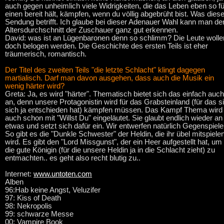
auch gegen unheimlich viele Widrigkeiten, die das Leben eben so fü
einen bereit hält, kämpfen, wenn du völlig abgebrüht bist. Was dies
Sendung betrifft. Ich glaube bei dieser Adenauer Wahl kann man de
Altersdurchschnitt der Zuschauer ganz gut erkennen.
David: was ist an Lügenbaronen denn so schlimm? Die Leute wolle
doch belogen werden. Die Geschichte des ersten Teils ist eher
träumerisch, romantisch.
Der Titel des zweiten Teils "die letzte Schlacht" klingt dagegen
martialisch. Darf man davon ausgehen, dass auch die Musik ein
wenig härter wird?
Greta: Ja, es wird "härter". Thematisch bietet sich das einfach auch
an, denn unsere Protagonistin wird für das Grabsteinland (für das s
sich ja entschieden hat) kämpfen müssen. Das Kampf Thema wird
auch schon mit "Willst Du" eingeläutet. Sie glaubt endlich wieder an
etwas und setzt sich dafür ein. Wir entwerfen natürlich Gegenspiele
So gibt es die "Dunkle Schwester" der Heldin, die ihr übel mitspiele
wird. Es gibt den "Lord Missgunst", der ein Heer aufgestellt hat, um
die gute Königin (für die unsere Heldin ja in die Schlacht zieht) zu
entmachten.. es geht also recht blutig zu..
Internet:
www.untoten.com
Alben
96:Hab keine Angst, Veluzifer
97: Kiss of Death
98: Nekropolis
99: schwarze Messe
00: Vampire Book