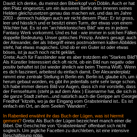
David: ich denke, du meinst den Biberkopf von Döblin. Auch er hat
den Platz eingesetzt, um ein äusseres Berlin dem inneren seines
Helden gleichzusetzen genau das machen wir, und das im Jahre
2003 - dennoch huldigen auch wir nicht diesem Platz: Er ist gross,
leer und hässlich und er besitzt einen Turm, der etwas von einem
Wächter hat. Es ist ein "architektonisches Bild" wie es in jedem
Fantasy Werk vorkommt. Und es hat - wie immer in solchen Fällen
doppelte Bedeutung. Unser gotisches Prinzip. Anders gesagt: auch
der Alexander, der als Inbegriff eines postmodernen kalten Abbildes
steht, hat etwas magisches. Und ob er ein Guter ist oder etwas
böses, ist ja auch noch nicht geklärt.
Greta: Auch für Fassbinder war es aber trotzdem ein "Starkes Bild"!
Als Künstler Interessiert dich oft nicht, ob ein Bild nun negativ oder
positiv behaftet ist (ist wieder ähnlich wie beim Thema Wolf). Wenn
es dich fasziniert, arbeitest du einfach damit. Der Alexanderplatz
nimmt eine zentrale Stellung in Berlin ein. Berlin ist, glaube ich, um 
herum gebaut worden, es gibt ihn jedenfalls sehr sehr lange schon.
Ich habe immer dieses Bild vor Augen, dass ich mir vorstelle, dass
der Fernsehturm (steht ja auf dem Alex ) Eisenarme hat, die sich in
die ganze Stadt ziehen...und natürlich auch die Gerippe am Georgi
Friedhof "kitzeln, wo ja der Eingang vom Grabsteinland ist.. Es ist
einfach ein Ort, an dem Seelen "Wandern".
In Rabenlied erwähnt ihr das Buch der Lügen, was ist hiermit
gemeint?
Greta: Als Buch der Lügen bezeichnet manch einer die
Bibel. Die Geschichte von "Grabsteinland" offenbart sich nicht
sogleich. Um jegliche Facetten zu durchleben, ist eine intensive
Beschäftigung nötig.