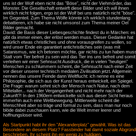
uns ist der Wolf eben nicht das "Böse", nicht der Viehmörder, das
Monster. Die Gesellschaft entwirft diese Bilder und ich will ihnen
wirklich nicht folgen, ergo ist der Wolf bei uns natürlich nicht "böse".
Im Gegenteil. Zum Thema Wölfe könnte ich wirklich stundenlang
debattieren, ich habe sie nicht umsonst zum Thema meiner Oel
Bilder gemacht.
David: die Basis dieser Liebesgeschichte findest du in Märchen: es
gibt da immer einen, der erlöst werden muss. Dieser Gedanke hat
natürlich etwas christliches und ohne vorausgreifen zu wollen, so
wird unser Ende ein garantiert antichristliches sein (was mit
Satanismus, wie ich betonen möchte, gar nichts zu tun haben muss
Statt vom Tier befreit zu sein wird das Tier ins uns befreit und somit
verleihen wir einer Sehnsucht Ausdruck, die in vielen "heutigen"
Menschen zu schlummern scheint, die Sehnsucht nach einer Zeit
vor dieser unserer technisch medialen Zivilisation jetzt. Allgemein
nennen das unsere Feinde dann Weltflucht: ich nenne es eine
Philosophie, die sich aus der Kunst heraus entwickelt, ein Spiegel.
Die Frage: warum sehnt sich der Mensch nach Natur, nach dem
Mittelalter... nach der Vergangenheit und nicht mehr nach der
Zukunft?! In den 1960ern entwickelte sich aus dieser Sicht heraus
immerhin auch eine Weltbewegung. Mittlerweile scheint die
Menschheit aber so träge und formal zu sein, dass man nur noch
blöde dabei zuschauen kann, wie die Welt immer leerer und
hoffnungsloser wird.
Als Startpunkt habt ihr den "Alexanderplatz" gewählt. Was ist das
Besondere an diesem Platz? Fassbinder hat damit soziale Abgrün
beschrieben. Ihr scheint ihn ein wenig zu huldigen.