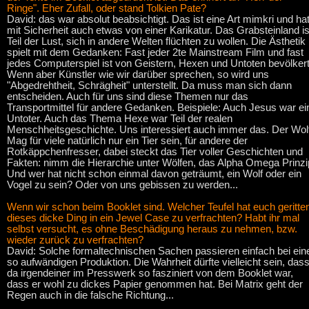
Ringe". Eher Zufall, oder stand Tolkien Pate?
David: das war absolut beabsichtigt. Das ist eine Art mimkri und ha
mit Sicherheit auch etwas von einer Karikatur. Das Grabsteinland is
Teil der Lust, sich in andere Welten flüchten zu wollen. Die Ästhetik
spielt mit dem Gedanken: Fast jeder 2te Mainstream Film und fast
jedes Computerspiel ist von Geistern, Hexen und Untoten bevölkert
Wenn aber Künstler wie wir darüber sprechen, so wird uns
"Abgedrehtheit, Schrägheit" unterstellt. Da muss man sich dann
entscheiden. Auch für uns sind diese Themen nur das
Transportmittel für andere Gedanken. Beispiele: Auch Jesus war ei
Untoter. Auch das Thema Hexe war Teil der realen
Menschheitsgeschichte. Uns interessiert auch immer das. Der Wol
Mag für viele natürlich nur ein Tier sein, für andere der
Rotkäppchenfresser, dabei steckt das Tier voller Geschichten und
Fakten: nimm die Hierarchie unter Wölfen, das Alpha Omega Prinzi
Und wer hat nicht schon einmal davon geträumt, ein Wolf oder ein
Vogel zu sein? Oder von uns gebissen zu werden...
Wenn wir schon beim Booklet sind. Welcher Teufel hat euch geritte
dieses dicke Ding in ein Jewel Case zu verfrachten? Habt ihr mal
selbst versucht, es ohne Beschädigung heraus zu nehmen, bzw.
wieder zurück zu verfrachten?
David: Solche formaltechnischen Sachen passieren einfach bei ein
so aufwändigen Produktion. Die Wahrheit dürfte vielleicht sein, das
da irgendeiner im Presswerk so fasziniert von dem Booklet war,
dass er wohl zu dickes Papier genommen hat. Bei Matrix geht der
Regen auch in die falsche Richtung...