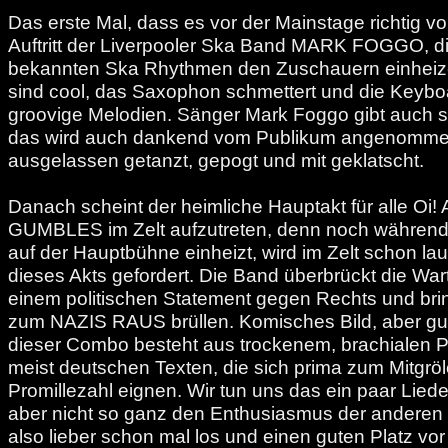
Das erste Mal, dass es vor der Mainstage richtig voll
Auftritt der Liverpooler Ska Band MARK FOGGO, di
bekannten Ska Rhythmen den Zuschauern einheize
sind cool, das Saxophon schmettert und die Keyb
groovige Melodien. Sänger Mark Foggo gibt auch s
das wird auch dankend vom Publikum angenommen
ausgelassen getanzt, gepogt und mit geklatscht.
Danach scheint der heimliche Hauptakt für alle Oi
GUMBLES im Zelt aufzutreten, denn noch währ
auf der Hauptbühne einheizt, wird im Zelt schon la
dieses Akts gefordert. Die Band überbrückt die Wart
einem politischen Statement gegen Rechts und bring
zum NAZIS RAUS brüllen. Komisches Bild, aber gut
dieser Combo besteht aus trockenem, brachialen 
meist deutschen Texten, die sich prima zum Mitgröl
Promillezahl eignen. Wir tun uns das ein paar Lied
aber nicht so ganz den Enthusiasmus der anderen 
also lieber schon mal los und einen guten Platz v