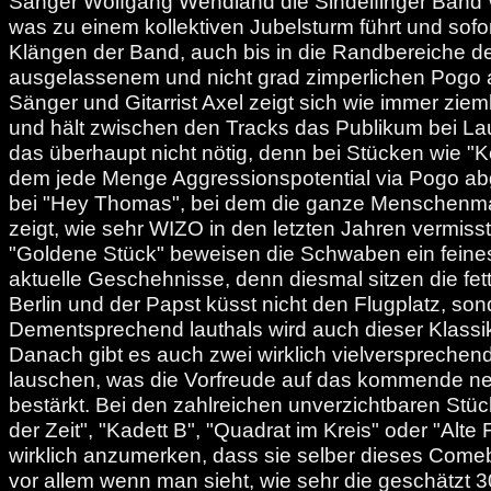
Sänger Wolfgang Wendland die Sindelfinger Band
was zu einem kollektiven Jubelsturm führt und sofor
Klängen der Band, auch bis in die Randbereiche de
ausgelassenem und nicht grad zimperlichen Pogo a
Sänger und Gitarrist Axel zeigt sich wie immer zie
und hält zwischen den Tracks das Publikum bei Laun
das überhaupt nicht nötig, denn bei Stücken wie "K
dem jede Menge Aggressionspotential via Pogo ab
bei "Hey Thomas", bei dem die ganze Menschenma
zeigt, wie sehr WIZO in den letzten Jahren vermiss
"Goldene Stück" beweisen die Schwaben ein feine
aktuelle Geschehnisse, denn diesmal sitzen die fe
Berlin und der Papst küsst nicht den Flugplatz, son
Dementsprechend lauthals wird auch dieser Klassik
Danach gibt es auch zwei wirklich vielversprechen
lauschen, was die Vorfreude auf das kommende n
bestärkt. Bei den zahlreichen unverzichtbaren St
der Zeit", "Kadett B", "Quadrat im Kreis" oder "Alte 
wirklich anzumerken, dass sie selber dieses Com
vor allem wenn man sieht, wie sehr die geschätzt