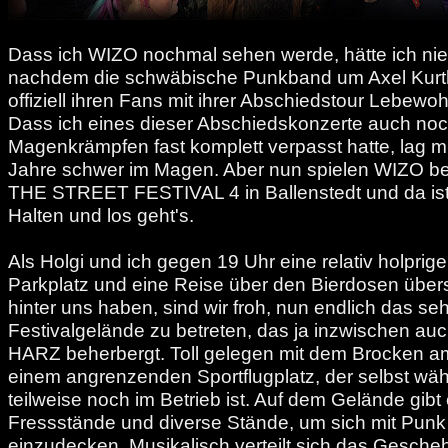
Dass ich WIZO nochmal sehen werde, hätte ich nie
nachdem die schwäbische Punkband um Axel Kurt
offiziell ihren Fans mit ihrer Abschiedstour Lebewoh
Dass ich eines dieser Abschiedskonzerte auch noc
Magenkrämpfen fast komplett verpasst hatte, lag mir
Jahre schwer im Magen. Aber nun spielen WIZO 
THE STREET FESTIVAL 4 in Ballenstedt und da ist 
Halten und los geht's.
Als Holgi und ich gegen 19 Uhr eine relativ holprig
Parkplatz und eine Reise über den Bierdosen übers
hinter uns haben, sind wir froh, nun endlich das seh
Festivalgelände zu betreten, das ja inzwischen a
HARZ beherbergt. Toll gelegen mit dem Brocken a
einem angrenzenden Sportflugplatz, der selbst wäh
teilweise noch im Betrieb ist. Auf dem Gelände gib
Fressstände und diverse Stände, um sich mit Punk
einzudecken. Musikalisch verteilt sich das Gescheh