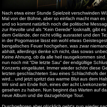
Nach etwa einer Stunde Spielzeit verschwinden W
Mal von der Bühne, aber so einfach macht man es 
und so kommt natürlich noch die politische Messag
zur Revolte und als "Kein Gerede" losknallt, gibt e
dem Gelände, der nicht völlig ausrastet und den Text
in der Pogomasse lässt ein wohl etwas Geistesgest
bengalisches Feuer hochgehen, was zwar niema
abhält, allerdings denke ich nicht, das sowas unbe
Keine Ahnung, ob da alle heil rausgekommen sind
nun noch mit "Die letzte Sau" der endgültige Schlu
Konzerts eingeläutet. Immer wieder schön diese G
letzten geschlachteten Sau eines Schlachthofs de
wird... und jetzt spritzt das warme Blut aus dem Hals
Wir sind am Ende froh, eines der acht Livekonzert
gesehen zu haben. Nun beginnt das Warten auf d
neue Album und die dazugehörige Tour.
Durchgefroren aber glücklich geht's nun wieder na