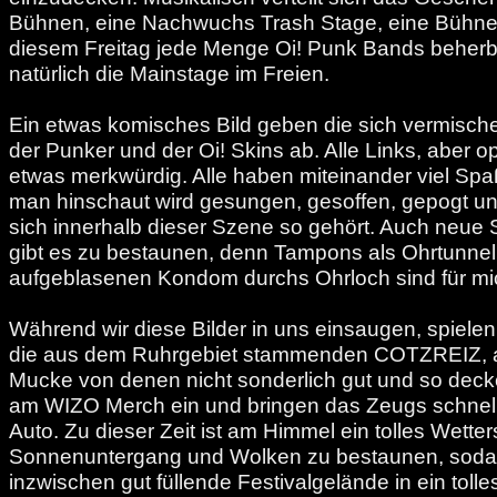
Bühnen, eine Nachwuchs Trash Stage, eine Bühne i
diesem Freitag jede Menge Oi! Punk Bands beherb
natürlich die Mainstage im Freien.
Ein etwas komisches Bild geben die sich vermis
der Punker und der Oi! Skins ab. Alle Links, aber o
etwas merkwürdig. Alle haben miteinander viel Sp
man hinschaut wird gesungen, gesoffen, gepogt und
sich innerhalb dieser Szene so gehört. Auch neue
gibt es zu bestaunen, denn Tampons als Ohrtunnel
aufgeblasenen Kondom durchs Ohrloch sind für mi
Während wir diese Bilder in uns einsaugen, spiele
die aus dem Ruhrgebiet stammenden COTZREIZ, all
Mucke von denen nicht sonderlich gut und so decke
am WIZO Merch ein und bringen das Zeugs schnel
Auto. Zu dieser Zeit ist am Himmel ein tolles Wette
Sonnenuntergang und Wolken zu bestaunen, soda
inzwischen gut füllende Festivalgelände in ein tolles