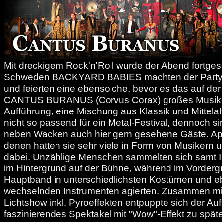
Mit dreckigem Rock'n'Roll wurde der Abend fortgese
Schweden BACKYARD BABIES machten der Party S
und feierten eine ebensolche, bevor es das auf de
CANTUS BURANUS (Corvus Corax) großes Musik-K
Aufführung, eine Mischung aus Klassik und Mittelalt
nicht so passend für ein Metal-Festival, dennoch 
neben Wacken auch hier gern gesehene Gäste. Ap
denen hatten sie sehr viele in Form von Musikern 
dabei. Unzählige Menschen sammelten sich samt I
im Hintergrund auf der Bühne, während im Vorderg
Hauptband in unterschiedlichsten Kostümen und 
wechselnden Instrumenten agierten. Zusammen mit
Lichtshow inkl. Pyroeffekten entpuppte sich der Auftr
faszinierendes Spektakel mit "Wow"-Effekt zu spät