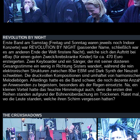
REVOLUTION BY NIGHT
Erste Band am Samstag (Freitag und Sonntag waren jeweils noch Indoor
Konzerte) war REVOLUTION BY NIGHT (passender Name, schließlich war
es am anderen Ende der Welt finstere Nacht), welche sich den Auftritt bei
eBay (für einen guten Zweck/krebskranke Kinder) für ca. 470 Euro
ersteigerten. Zwei Keyboarder und ein Sänger, der mit seiner düsteren
Gesangsstimme ein wenig in Richtung Sisters wandert, während die rein
elektronischen Strukturen zwischen 80er EBM und Dark Synth der Neuzeit
schwebten. Die druckvollen Kompositionen sind umhaftet von harmonische
Melodiebögen. Allerdings hatte es die Band schwer, die noch dezente Anzah
an Anwesenden zu begeistern, besonders als der Regen einsetzte. Na, ein
kleinen Vorteil hatte das feuchte Himmelsgut auch, denn die ersten drei
Reihen standen aufgrund der Bühnenüberdachung im Trockenen. Ratet mal,
wo die Leute standen, welche ihren Schirm vergessen hatten?
THE CRÜXSHADOWS