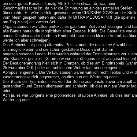
ein sehr gutes Konzert. Einzig MESH fielen etwas ab, was aber
Geschmackssache ist, da hier die Stimmung an einigen partiellen Stellen
überkochte. Es wäre perfekt gewesen, wenn CRÜXSHADOWS an der Stell
vom Mesh gespielt hätten und dafür IN MITRA MEDUSA INRI (die spielten
am Tag zuvor) als zweiter Act.
Organisatorisch war alles perfekt , es gab kaum Zeitverschiebungen und fa
alle Bands hatten die Möglichkeit einer Zugabe. Kritik: Die Gästeliste war ei
reines Durcheinander (hatte im Endeffekt aber einen kleinen Vorteil, darüber
werde ich aber schweigen)
Das Ambiente ist punkig-alternativ. Positiv auch die reichliche Anzahl an
Sitzmöglichkeiten und die schön gestaltete Disco samt Bar im
angeschlossenen Laden. Hier wurden während der Festivalpausen vor allem
alte Klassiker gespielt. (Gitarren waren hier übrigens nicht ausgeschlossen)
Der Besucherandrang hielt sich in Grenzen, ob dies am Eintrittspreis (war m
25 Euro aber O.K.) oder am schlechten Wetter lag, sei dahingestellt.
Apropos hingestellt. Die Verkaufsbuden waren wirklich recht lieblos und wild
zusammengewürfelt angeordnet, ob dies nun am Wetter lag oder.........
Bier (hatte der Typ hinten links von der Bühne aus jemals zuvor am Zapfha
gestanden?) und Essen überteuert und schlecht, ob dies nun am Wetter lag
oder........
Ach ja, es war übrigens eine problemlose, staulose Anreise, ob dies nun am
Wetter lag oder.....