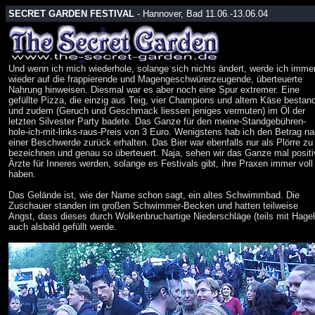
SECRET GARDEN FESTIVAL
- Hannover, Bad 11.06.-13.06.04
Und wenn ich mich wiederhole, solange sich nichts ändert, werde ich imme
wieder auf die frappierende und Magengeschwürerzeugende, überteuerte
Nahrung hinweisen. Diesmal war es aber noch eine Spur extremer. Eine
gefüllte Pizza, die einzig aus Teig, vier Champions und altem Käse bestan
und zudem (Geruch und Geschmack liessen jeniges vermuten) im Öl der
letzten Silvester Party badete. Das Ganze für den meine-Standgebühren-
hole-ich-mit-links-raus-Preis von 3 Euro. Wenigstens hab ich den Betrag n
einer Beschwerde zurück erhalten. Das Bier war ebenfalls nur als Plörre zu
bezeichnen und genau so überteuert. Naja, sehen wir das Ganze mal positi
Ärzte für Inneres werden, solange es Festivals gibt, ihre Praxen immer voll
haben.
Das Gelände ist, wie der Name schon sagt, ein altes Schwimmbad. Die
Zuschauer standen im großen Schwimmer-Becken und hatten teilweise
Angst, dass dieses durch Wolkenbruchartige Niederschläge (teils mit Hagel
auch alsbald gefüllt werde.