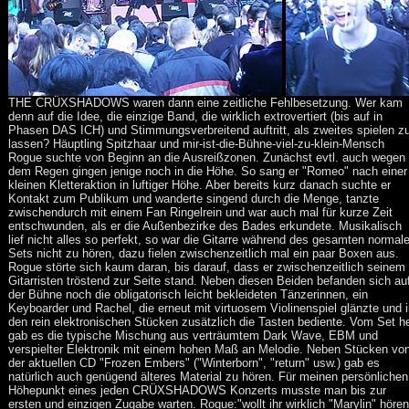
THE CRÜXSHADOWS waren dann eine zeitliche Fehlbesetzung. Wer kam
denn auf die Idee, die einzige Band, die wirklich extrovertiert (bis auf in
Phasen DAS ICH) und Stimmungsverbreitend auftritt, als zweites spielen z
lassen? Häuptling Spitzhaar und mir-ist-die-Bühne-viel-zu-klein-Mensch
Rogue suchte von Beginn an die Ausreißzonen. Zunächst evtl. auch wegen
dem Regen gingen jenige noch in die Höhe. So sang er "Romeo" nach einer
kleinen Kletteraktion in luftiger Höhe. Aber bereits kurz danach suchte er
Kontakt zum Publikum und wanderte singend durch die Menge, tanzte
zwischendurch mit einem Fan Ringelrein und war auch mal für kurze Zeit
entschwunden, als er die Außenbezirke des Bades erkundete. Musikalisch
lief nicht alles so perfekt, so war die Gitarre während des gesamten normal
Sets nicht zu hören, dazu fielen zwischenzeitlich mal ein paar Boxen aus.
Rogue störte sich kaum daran, bis darauf, dass er zwischenzeitlich seinem
Gitarristen tröstend zur Seite stand. Neben diesen Beiden befanden sich au
der Bühne noch die obligatorisch leicht bekleideten Tänzerinnen, ein
Keyboarder und Rachel, die erneut mit virtuosem Violinenspiel glänzte und 
den rein elektronischen Stücken zusätzlich die Tasten bediente. Vom Set h
gab es die typische Mischung aus verträumtem Dark Wave, EBM und
verspielter Elektronik mit einem hohen Maß an Melodie. Neben Stücken vo
der aktuellen CD "Frozen Embers" ("Winterborn", "return" usw.) gab es
natürlich auch genügend älteres Material zu hören. Für meinen persönlichen
Höhepunkt eines jeden CRÜXSHADOWS Konzerts musste man bis zur
ersten und einzigen Zugabe warten. Rogue:"wollt ihr wirklich "Marylin" hören