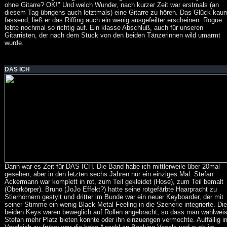
ohne Gitarre? OK!" Und welch Wunder, nach kurzer Zeit war erstmals (an
diesem Tag übrigens auch letztmals) eine Gitarre zu hören. Das Glück kau
fassend, ließ er das Riffing auch ein wenig ausgefeilter erscheinen. Rogue
lebte nochmal so richtig auf. Ein klasse Abschluß, auch für unseren
Gitarristen, der nach dem Stück von den beiden Tänzerinnen wild umarmt
wurde.
DAS ICH
Dann war es Zeit für DAS ICH. Die Band habe ich mittlerweile über 20mal
gesehen, aber in den letzten sechs Jahren nur ein einziges Mal. Stefan
Ackermann war komplett in rot, zum Teil gekleidet (Hose), zum Teil bemalt
(Oberkörper). Bruno (JoJo Effekt?) hatte seine rotgefärbte Haarpracht zu
Stierhörnern gestylt und dritter im Bunde war ein neuer Keyboarder, der mit
seiner Stimme ein wenig Black Metal Feeling in die Szenerie integrierte. Die
beiden Keys waren beweglich auf Rollen angebracht, so dass man wahlwei
Stefan mehr Platz bieten konnte oder ihn einzuengen vermochte. Auffällig i