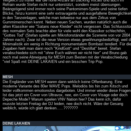
Vergleich zu früher war die hohe Anzahl an Backing Vocals und auch im
Refrain wurde Stefan nicht nur unterstützt, sondern meist übersungen.
Beängstigend sind immer noch seine Pantomimen-Spiele und seine tiefen
Blicke, hinzu kommt eine sehr extravagante und ausgefallene Beweglichkei
in den Tanzeinlagen, welche man teilweise nur aus dem Zirkus von
Gummimenschen kennt. Neben neuen Sachen, wurden natürlich auch die
alten Klassiker wie "Satans neue Kleider" nicht vergessen. Das Schlussstü
des normalen Sets brachte aber für viele wohl den Klassiker schlechthin,
"Gottes Tod" (Stefan spielte am Mikrofonständer die Szenerie von vor 2004
Jahren nach). Zwar ist die neue Version etwas gewöhnungsbedürftigt, weil d
Minimalistik ein wenig in Richtung monumentalem Bombast tendiert. Für di
Zugaben hielt man dann noch "KindGott" und "Destillat" bereit. Stefan
verabschiedete sich mit "ohne Euch währen wir nicht hier" und Bruno gab
noch mal seine Abneigung für MESH zum Besten mit der Verabschiedung
"viel Spaß mit DEINE LAKAIEN und ein bisschen Trip Pop.
MESH
Die Engländer von MESH waren dann wirklich keine Offenbarung. Eine
moderne Variante des 80er WAVE Pops. Melodiös bis hin zum Kitsch und
leider vollkommen emotionslos dargeboten. Und immer wieder diese Fragen
Ist das jetzt ein Cover von Ultravox, nee, ein Cover von Visage oder doch
Depeche Mode? Warum spielen VNV Nation hier? Das kenn ich, dafür
musste letzten Freitag der DJ leiden, nee doch nicht. Wäre der Gesang
weiblich, würde ich glatt denken......???????
DEINE LAKAIEN