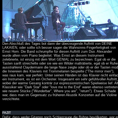
Den Abschluß des Tages bot dann der überzeugende Auftritt von DEINE
LAKAIEN, oder sollte ich besser sagen die Wahnsinns-Fingerfertigkeit von
Ernst Horn. Die Band schrumpfte für diesen Auftritt zum Duo. Alexander
wurde allein vom Piano begleitet. Was Ernst an diesem Instrument
zelebrierte, ist einzig mit dem Wort GENIAL zu bezeichnen. Egal ob er die
Tasten sanft streichelte oder sie wie ein Wilder malträtierte, egal ob er Ruhe
ausstrahlend Claydermann die lange Nase zeigte oder ob er der Tasten mü
die Innereien des Klaviers mit Trommelarien bespielte ("The mirror men"),
was raus kam, war perfekt. Unter seinen Händen ist das Klavier nicht einfa
ein Instrument, es ist ein Orchester. Insgesamt ein sehr gefühlvoller Auftritt,
wobei der warme Gesang konträr zur expressionistischen Spielweise lief. Al
Klassiker wie "Dark Star" oder "love me to the End" waren ebenso vertreten
wie neuere Stücke ("Wunderbar", Where you are", "return"). Etwas Schade
war, dass man im Gegensatz zu früheren Akustik Konzerten auf die Violine
verzichtete.
FAZIT
Dafür, dass weder Gitarren noch Schlagzeuge die Bühne bevölkerten, war e